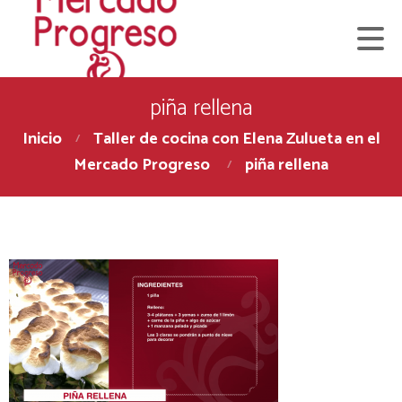
piña rellena
Inicio
Taller de cocina con Elena Zulueta en el
Mercado Progreso
piña rellena