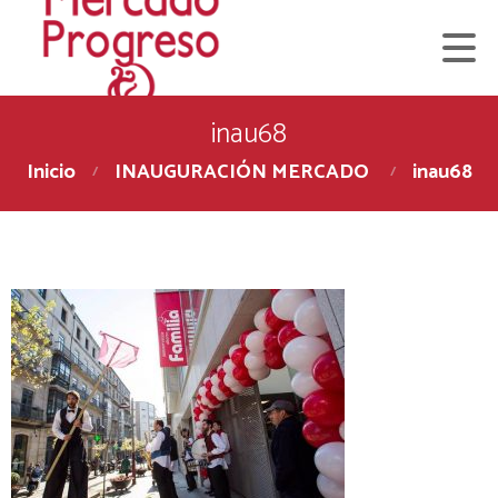
inau68
Inicio
INAUGURACIÓN MERCADO
inau68