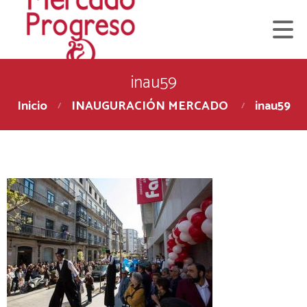
inau59
Inicio
INAUGURACIÓN MERCADO
inau59