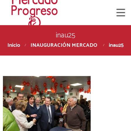
inau25
Inicio
INAUGURACIÓN MERCADO
inau25