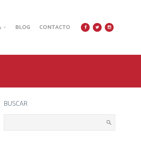
A
BLOG
CONTACTO



BUSCAR