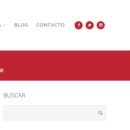
A
BLOG
CONTACTO



9)
BUSCAR