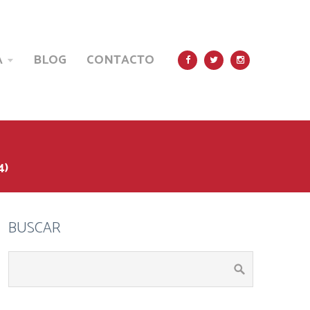
A
BLOG
CONTACTO



4)
BUSCAR