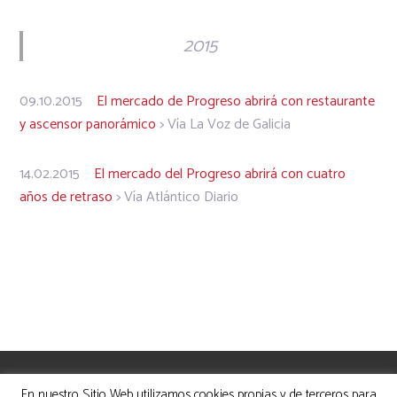
2015
09.10.2015
El mercado de Progreso abrirá con restaurante
y ascensor panorámico
> Vía La Voz de Galicia
14.02.2015
El mercado del Progreso abrirá con cuatro
años de retraso
> Vía Atlántico Diario
Política de Privacidad
Aviso Legal
En nuestro Sitio Web utilizamos cookies propias y de terceros para